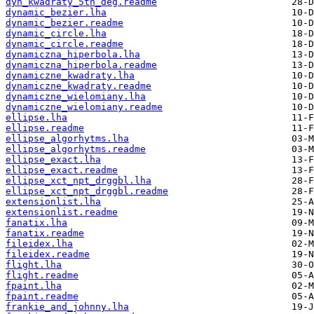
dyn_kwadraty_5th_deg.readme
dynamic_bezier.lha
dynamic_bezier.readme
dynamic_circle.lha
dynamic_circle.readme
dynamiczna_hiperbola.lha
dynamiczna_hiperbola.readme
dynamiczne_kwadraty.lha
dynamiczne_kwadraty.readme
dynamiczne_wielomiany.lha
dynamiczne_wielomiany.readme
ellipse.lha
ellipse.readme
ellipse_algorhytms.lha
ellipse_algorhytms.readme
ellipse_exact.lha
ellipse_exact.readme
ellipse_xct_npt_drggbl.lha
ellipse_xct_npt_drggbl.readme
extensionlist.lha
extensionlist.readme
fanatix.lha
fanatix.readme
fileidex.lha
fileidex.readme
flight.lha
flight.readme
fpaint.lha
fpaint.readme
frankie_and_johnny.lha