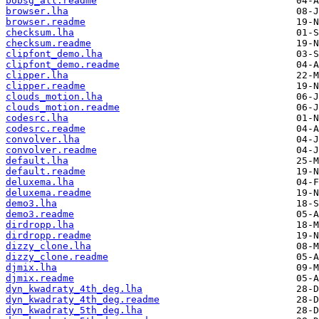
bobsg_all.readme
browser.lha
browser.readme
checksum.lha
checksum.readme
clipfont_demo.lha
clipfont_demo.readme
clipper.lha
clipper.readme
clouds_motion.lha
clouds_motion.readme
codesrc.lha
codesrc.readme
convolver.lha
convolver.readme
default.lha
default.readme
deluxema.lha
deluxema.readme
demo3.lha
demo3.readme
dirdropp.lha
dirdropp.readme
dizzy_clone.lha
dizzy_clone.readme
djmix.lha
djmix.readme
dyn_kwadraty_4th_deg.lha
dyn_kwadraty_4th_deg.readme
dyn_kwadraty_5th_deg.lha