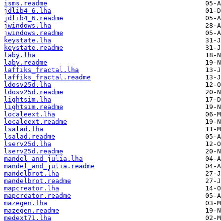
isms.readme
jdlib4_6.lha
jdlib4_6.readme
jwindows.lha
jwindows.readme
keystate.lha
keystate.readme
laby.lha
laby.readme
laffiks_fractal.lha
laffiks_fractal.readme
ldosv25d.lha
ldosv25d.readme
lightsim.lha
lightsim.readme
localeext.lha
localeext.readme
lsalad.lha
lsalad.readme
lserv25d.lha
lserv25d.readme
mandel_and_julia.lha
mandel_and_julia.readme
mandelbrot.lha
mandelbrot.readme
mapcreator.lha
mapcreator.readme
mazegen.lha
mazegen.readme
medext71.lha