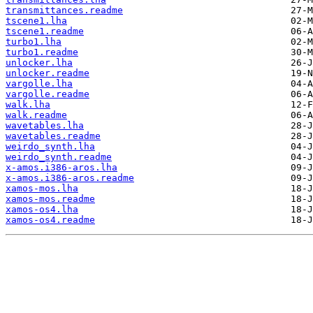
transmittances.readme
tscene1.lha
tscene1.readme
turbo1.lha
turbo1.readme
unlocker.lha
unlocker.readme
vargolle.lha
vargolle.readme
walk.lha
walk.readme
wavetables.lha
wavetables.readme
weirdo_synth.lha
weirdo_synth.readme
x-amos.i386-aros.lha
x-amos.i386-aros.readme
xamos-mos.lha
xamos-mos.readme
xamos-os4.lha
xamos-os4.readme