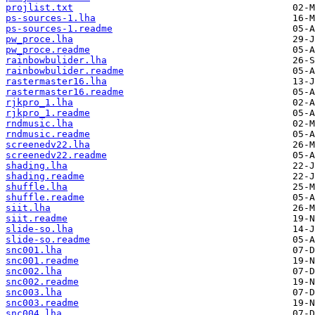
projlist.txt
ps-sources-1.lha
ps-sources-1.readme
pw_proce.lha
pw_proce.readme
rainbowbulider.lha
rainbowbulider.readme
rastermaster16.lha
rastermaster16.readme
rjkpro_1.lha
rjkpro_1.readme
rndmusic.lha
rndmusic.readme
screenedv22.lha
screenedv22.readme
shading.lha
shading.readme
shuffle.lha
shuffle.readme
siit.lha
siit.readme
slide-so.lha
slide-so.readme
snc001.lha
snc001.readme
snc002.lha
snc002.readme
snc003.lha
snc003.readme
snc004.lha