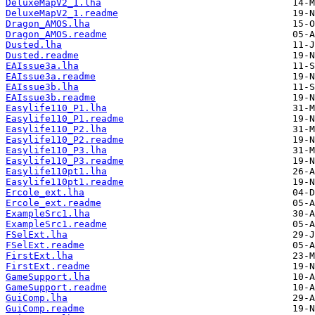
DeluxeMapV2_1.lha
DeluxeMapV2_1.readme
Dragon_AMOS.lha
Dragon_AMOS.readme
Dusted.lha
Dusted.readme
EAIssue3a.lha
EAIssue3a.readme
EAIssue3b.lha
EAIssue3b.readme
Easylife110_P1.lha
Easylife110_P1.readme
Easylife110_P2.lha
Easylife110_P2.readme
Easylife110_P3.lha
Easylife110_P3.readme
Easylife110pt1.lha
Easylife110pt1.readme
Ercole_ext.lha
Ercole_ext.readme
ExampleSrc1.lha
ExampleSrc1.readme
FSelExt.lha
FSelExt.readme
FirstExt.lha
FirstExt.readme
GameSupport.lha
GameSupport.readme
GuiComp.lha
GuiComp.readme