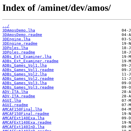
Index of /aminet/dev/amos/
../
3DAmosDemo.lha
3DAmosDemo.readme
3DEngine.lha
3DEngine.readme
3DPoles.lha
3DPoles.readme
ADBs_Ext_Examiner.lha
ADBs_Ext_Examiner.readme
ADBs_Games_Vol1.lha
ADBs_Games_Vol1.readme
ADBs_Games_Vol2.lha
ADBs_Games_Vol2.readme
ADBs_Games_Vol3.lha
ADBs_Games_Vol3.readme
ADV-ITA.lha
ADV-ITA.readme
AGUI.lha
AGUI.readme
AMCAF150Final.lha
AMCAF150Final.readme
AMCAFExt140Exa.lha
AMCAFExt140Exa.readme
AMCAFExt140InD.lha