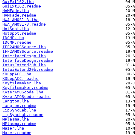
GuiExt162.lha
GuiExt162.readme
HAMFade.lha
HAMFade.readme
HWA_AMOS1-3.lha
HWA_AMOS1-3.readme
HotSpot.lha
HotSpot.readme
IDCMP.lha
IDCMP.readme
IFF2AMOSSource.lha
IFF2AMOSSource.readme
InterfaceDesgn.lha
InterfaceDesgn.readme
IntuiExtend20b.lha
IntuiExtend20b.readme
KDLppACC.lha
KDLppACC.readme
Keyfilemaker.lha
Keyfilemaker.readme
KyzerAMOScode.lha
KyzerAMOScode.readme
Langton.lha
Langton.readme
LipSyncLab.lha
LipSyncLab.readme
MPlasma.lha
MPlasma.readme
Mazer.lha
Mazer.readme