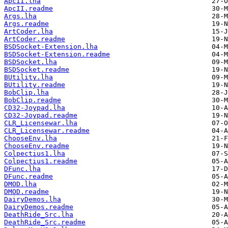
ApcII.lha
ApcII.readme
Args.lha
Args.readme
ArtCoder.lha
ArtCoder.readme
BSDSocket-Extension.lha
BSDSocket-Extension.readme
BSDSocket.lha
BSDSocket.readme
BUtility.lha
BUtility.readme
BobClip.lha
BobClip.readme
CD32-Joypad.lha
CD32-Joypad.readme
CLR_Licensewar.lha
CLR_Licensewar.readme
ChooseEnv.lha
ChooseEnv.readme
Colpectius1.lha
Colpectius1.readme
DFunc.lha
DFunc.readme
DMOD.lha
DMOD.readme
DairyDemos.lha
DairyDemos.readme
DeathRide_Src.lha
DeathRide_Src.readme