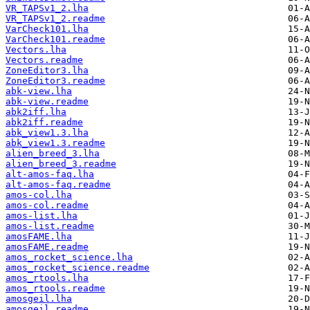
VR_TAPSv1_2.lha
VR_TAPSv1_2.readme
VarCheck101.lha
VarCheck101.readme
Vectors.lha
Vectors.readme
ZoneEditor3.lha
ZoneEditor3.readme
abk-view.lha
abk-view.readme
abk2iff.lha
abk2iff.readme
abk_view1.3.lha
abk_view1.3.readme
alien_breed_3.lha
alien_breed_3.readme
alt-amos-faq.lha
alt-amos-faq.readme
amos-col.lha
amos-col.readme
amos-list.lha
amos-list.readme
amosFAME.lha
amosFAME.readme
amos_rocket_science.lha
amos_rocket_science.readme
amos_rtools.lha
amos_rtools.readme
amosgeil.lha
amosgeil.readme