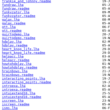
frankie_and_johnny.readme
fundraw.lha
fundraw.readme
funkyzator.lha
funkyzator.readme
galax.lha
galax.readme
gtt.lha
gtt.readme
guirtgdemo.lha
guirtgdemo.readme
hdplay.lha
hdplay.readme
heart_knog_life.lha
heart_knog_life.readme
helpacc.lha
helpacc.readme
howtohdplay.lha
howtohdplay.readme
hrainbows.lha
hrainbows.readme
interacting_points.lha
interacting_points.readme
introexa.lha
introexa.readme
intuiextend16.lha
intuiextend16.readme
iscreen.lha
iscreen.readme
isms.lha