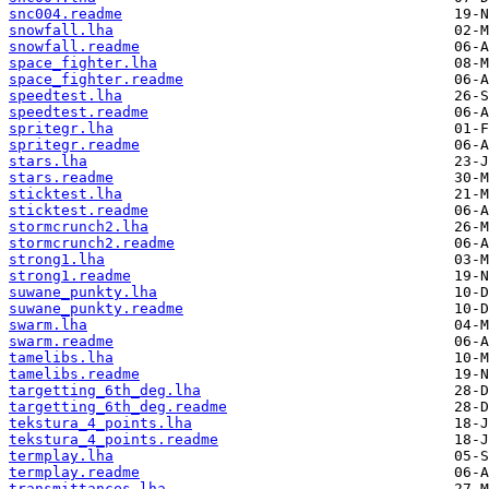
snc004.readme
snowfall.lha
snowfall.readme
space_fighter.lha
space_fighter.readme
speedtest.lha
speedtest.readme
spritegr.lha
spritegr.readme
stars.lha
stars.readme
sticktest.lha
sticktest.readme
stormcrunch2.lha
stormcrunch2.readme
strong1.lha
strong1.readme
suwane_punkty.lha
suwane_punkty.readme
swarm.lha
swarm.readme
tamelibs.lha
tamelibs.readme
targetting_6th_deg.lha
targetting_6th_deg.readme
tekstura_4_points.lha
tekstura_4_points.readme
termplay.lha
termplay.readme
transmittances.lha