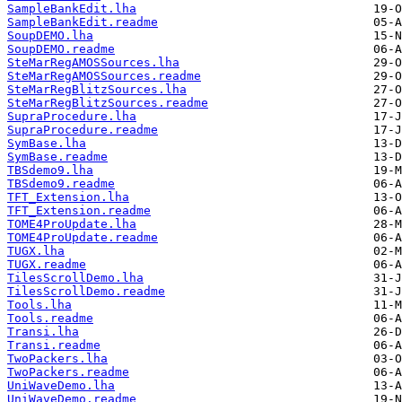
SampleBankEdit.lha
SampleBankEdit.readme
SoupDEMO.lha
SoupDEMO.readme
SteMarRegAMOSSources.lha
SteMarRegAMOSSources.readme
SteMarRegBlitzSources.lha
SteMarRegBlitzSources.readme
SupraProcedure.lha
SupraProcedure.readme
SymBase.lha
SymBase.readme
TBSdemo9.lha
TBSdemo9.readme
TFT_Extension.lha
TFT_Extension.readme
TOME4ProUpdate.lha
TOME4ProUpdate.readme
TUGX.lha
TUGX.readme
TilesScrollDemo.lha
TilesScrollDemo.readme
Tools.lha
Tools.readme
Transi.lha
Transi.readme
TwoPackers.lha
TwoPackers.readme
UniWaveDemo.lha
UniWaveDemo.readme