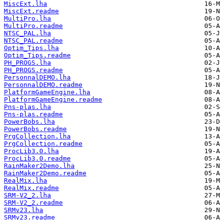
MiscExt.lha
MiscExt.readme
MultiPro.lha
MultiPro.readme
NTSC_PAL.lha
NTSC_PAL.readme
Optim_Tips.lha
Optim_Tips.readme
PH_PROGS.lha
PH_PROGS.readme
PersonnalDEMO.lha
PersonnalDEMO.readme
PlatformGameEngine.lha
PlatformGameEngine.readme
Pns-plas.lha
Pns-plas.readme
PowerBobs.lha
PowerBobs.readme
PrgCollection.lha
PrgCollection.readme
ProcLib3.0.lha
ProcLib3.0.readme
RainMaker2Demo.lha
RainMaker2Demo.readme
RealMix.lha
RealMix.readme
SRM-V2_2.lha
SRM-V2_2.readme
SRMv23.lha
SRMv23.readme