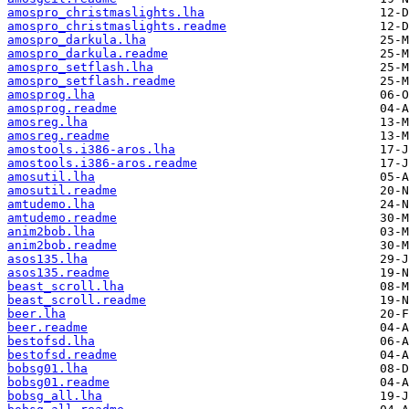
amospro_christmaslights.lha
amospro_christmaslights.readme
amospro_darkula.lha
amospro_darkula.readme
amospro_setflash.lha
amospro_setflash.readme
amosprog.lha
amosprog.readme
amosreg.lha
amosreg.readme
amostools.i386-aros.lha
amostools.i386-aros.readme
amosutil.lha
amosutil.readme
amtudemo.lha
amtudemo.readme
anim2bob.lha
anim2bob.readme
asos135.lha
asos135.readme
beast_scroll.lha
beast_scroll.readme
beer.lha
beer.readme
bestofsd.lha
bestofsd.readme
bobsg01.lha
bobsg01.readme
bobsg_all.lha