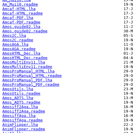
Am_Mui10.readme
Amcaf-HTML.lha
Amcaf-HTML.readme
Amcaf-PDF.lha
Amcaf-PDF.readme
Amos.guide02.lha
Amos.guide02.readme
Amos2C.lha
Amos2C.readme
AmosAGA.lha
AmosAGA.readme
AmosHTML_Dec.lha
AmosHTML_Dec.readme
AmosMultiEnv11.lha
AmosMultiEnv11.readme
AmosProManual_HTML.lha
AmosProManual_HTML.readme
AmosProManual_PDF.lha
AmosProManual_PDF.readme
AmosUtils.lha
AmosUtils.readme
Amos_ADTS.lha
Amos_ADTS.readme
Amosiff2Aga.lha
Amosiff2Aga.readme
AmosiffAga.lha
AmosiffAga.readme
AnimFlipper.lha
AnimFlipper.readme