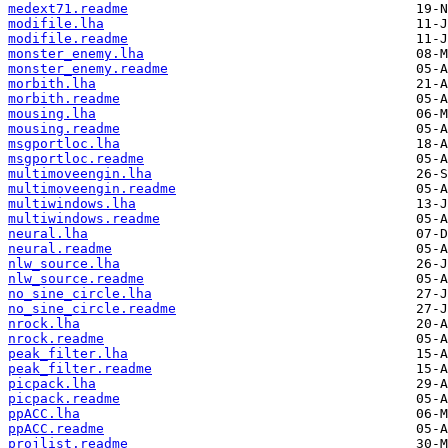
medext71.readme
modifile.lha
modifile.readme
monster_enemy.lha
monster_enemy.readme
morbith.lha
morbith.readme
mousing.lha
mousing.readme
msgportloc.lha
msgportloc.readme
multimoveengin.lha
multimoveengin.readme
multiwindows.lha
multiwindows.readme
neural.lha
neural.readme
nlw_source.lha
nlw_source.readme
no_sine_circle.lha
no_sine_circle.readme
nrock.lha
nrock.readme
peak_filter.lha
peak_filter.readme
picpack.lha
picpack.readme
ppACC.lha
ppACC.readme
projlist.readme