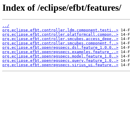
Index of /eclipse/efbt/features/
../
org.eclipse.efbt.controller.ldm.component.testi..>
org.eclipse.efbt.controller.platformcall.compon..>
org.eclipse.efbt.controller.smcubes.access_depe..>
org.eclipse.efbt.controller.smcubes.component.f..>
org.eclipse.efbt.openregspecs.dsl.feature_1.0.0..>
org.eclipse.efbt.openregspecs.examples.feature_..>
org.eclipse.efbt.openregspecs.model.feature_1.0..>
org.eclipse.efbt.openregspecs.query.feature_1.0..>
org.eclipse.efbt.openregspecs.sirius_ui.feature..>