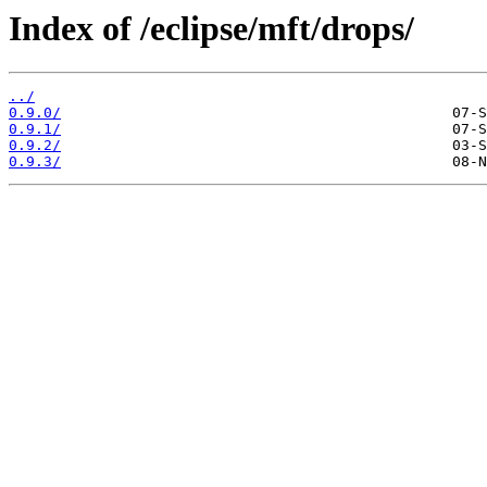
Index of /eclipse/mft/drops/
../
0.9.0/
0.9.1/
0.9.2/
0.9.3/