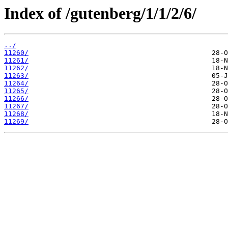
Index of /gutenberg/1/1/2/6/
../
11260/
11261/
11262/
11263/
11264/
11265/
11266/
11267/
11268/
11269/