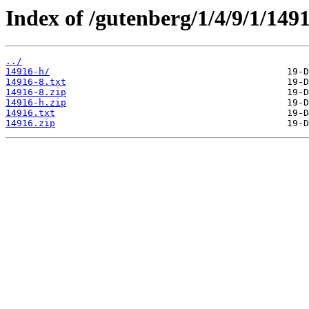
Index of /gutenberg/1/4/9/1/1491
../
14916-h/
14916-8.txt
14916-8.zip
14916-h.zip
14916.txt
14916.zip