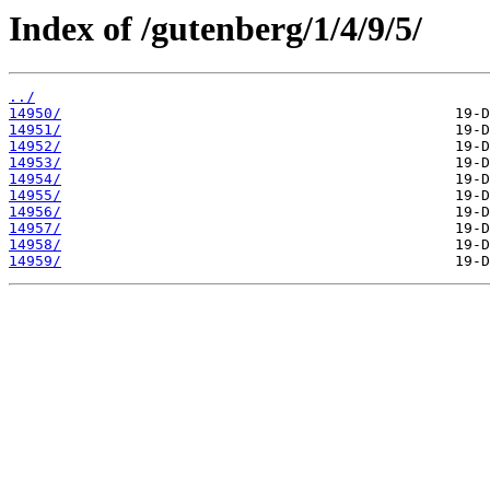
Index of /gutenberg/1/4/9/5/
../
14950/
14951/
14952/
14953/
14954/
14955/
14956/
14957/
14958/
14959/