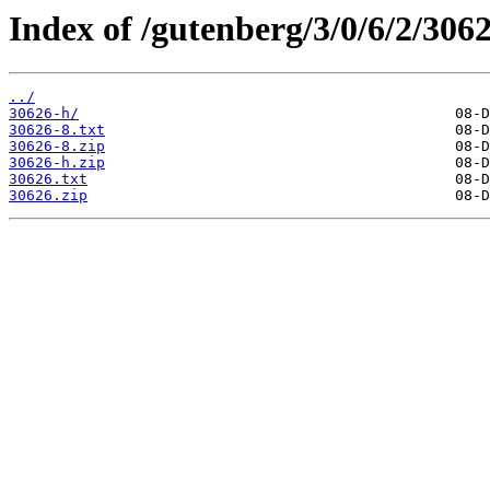
Index of /gutenberg/3/0/6/2/3062
../
30626-h/
30626-8.txt
30626-8.zip
30626-h.zip
30626.txt
30626.zip