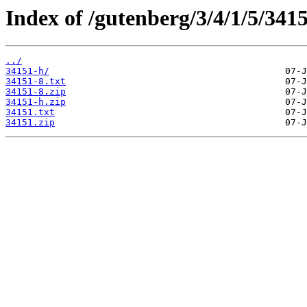
Index of /gutenberg/3/4/1/5/3415
../
34151-h/
34151-8.txt
34151-8.zip
34151-h.zip
34151.txt
34151.zip