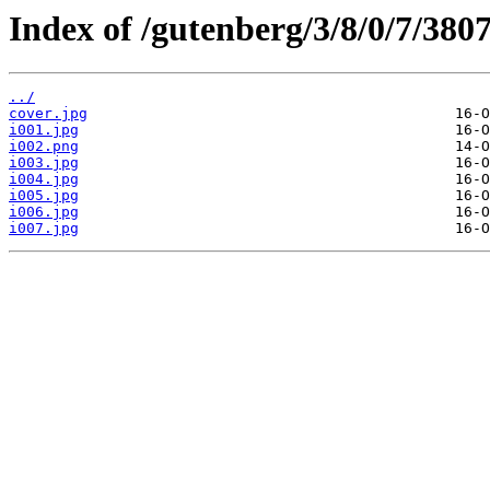
Index of /gutenberg/3/8/0/7/380
../
cover.jpg
i001.jpg
i002.png
i003.jpg
i004.jpg
i005.jpg
i006.jpg
i007.jpg