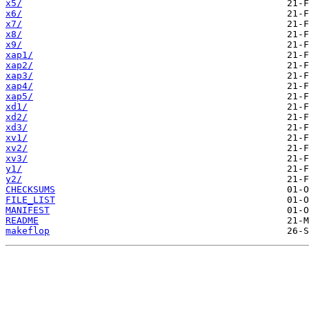
x5/
x6/
x7/
x8/
x9/
xap1/
xap2/
xap3/
xap4/
xap5/
xd1/
xd2/
xd3/
xv1/
xv2/
xv3/
y1/
y2/
CHECKSUMS
FILE_LIST
MANIFEST
README
makeflop