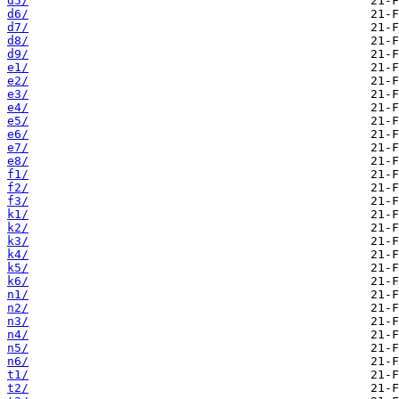
d5/
d6/
d7/
d8/
d9/
e1/
e2/
e3/
e4/
e5/
e6/
e7/
e8/
f1/
f2/
f3/
k1/
k2/
k3/
k4/
k5/
k6/
n1/
n2/
n3/
n4/
n5/
n6/
t1/
t2/