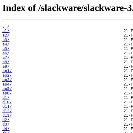
Index of /slackware/slackware-3
../
a1/
a2/
a3/
a4/
a5/
a6/
a7/
a8/
a9/
ap1/
ap2/
ap3/
ap4/
ap5/
ap6/
d1/
d10/
d11/
d12/
d13/
d2/
d3/
d4/