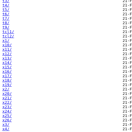
t3/
t4/
t5/
t6/
t7/
t8/
t9/
tcl1/
tcl2/
x1/
x10/
x11/
x12/
x13/
x14/
x15/
x16/
x17/
x18/
x19/
x2/
x20/
x21/
x22/
x23/
x24/
x25/
x26/
x3/
x4/